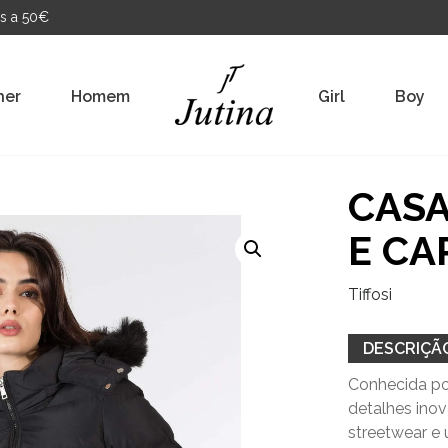
s a 50€
her
Homem
Girl
Boy
CASA
E CA
Tiffosi
DESCRIÇÃ
Conhecida por
detalhes ino
streetwear e 