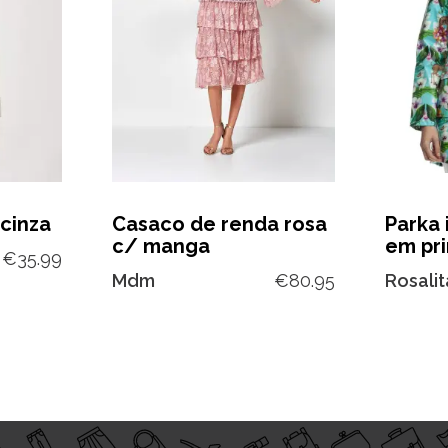
cinza
Casaco de renda rosa
Parka
c/ manga
em pri
€
35.99
Mdm
€
80.95
Rosali