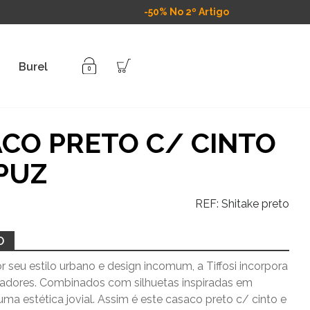
-50% No 2º Artigo
Burel
CO PRETO C/ CINTO
PUZ
REF:
Shitake preto
O
 seu estilo urbano e design incomum, a Tiffosi incorpora
vadores. Combinados com silhuetas inspiradas em
uma estética jovial. Assim é este casaco preto c/ cinto e