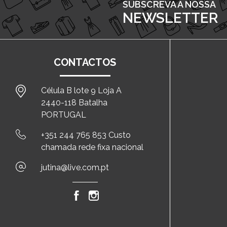
SUBSCREVA A NOSSA
NEWSLETTER
CONTACTOS
Célula B lote 9 Loja A
2440-118 Batalha
PORTUGAL
+351 244 765 853 Custo
chamada rede fixa nacional
jutina@live.com.pt