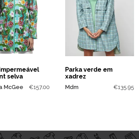
 impermeável
Parka verde em
nt selva
xadrez
ta McGee
€
157.00
Mdm
€
135.95