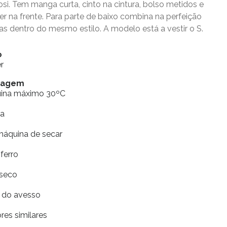
osi. Tem manga curta, cinto na cintura, bolso metidos e
er na frente. Para parte de baixo combina na perfeição
as dentro do mesmo estilo. A modelo está a vestir o S.
o
r
vagem
uina máximo 30ºC
ia
máquina de secar
ferro
 seco
r do avesso
res similares