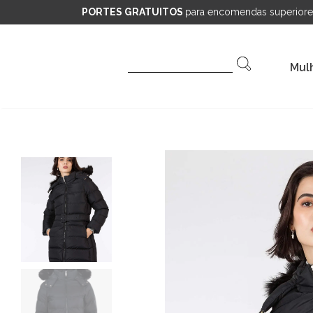
PORTES GRATUITOS
para encomendas superiore
Pesquisar
Mul
por: