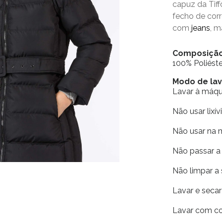
capuz da Tiff
fecho de corr
com
jeans
, m
Composiçã
100% Poliéste
Modo de la
Lavar à máq
Não usar lixív
Não usar na 
Não passar a 
Não limpar a
Lavar e seca
Lavar com co