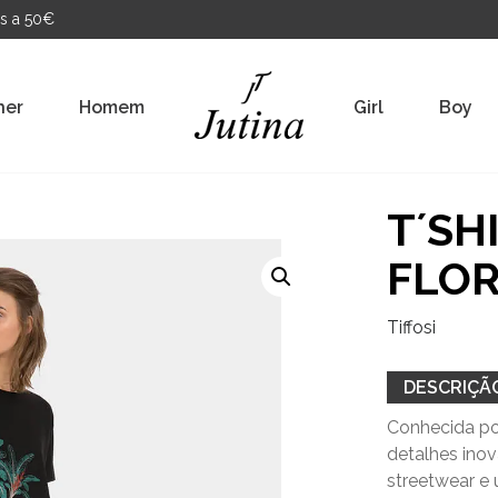
s a 50€
her
Homem
Girl
Boy
T´SH
FLOR
Tiffosi
DESCRIÇÃ
Conhecida por
detalhes ino
streetwear e 