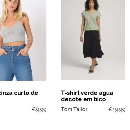
inza curto de
T-shirt verde água
decote em bico
€
9.99
Tom Tailor
€
19.99