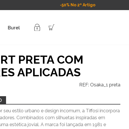
-50% No 2º Artigo
Burel
IRT PRETA COM
ES APLICADAS
REF:
Osaka_1 preta
O
 seu estilo urbano e design incomum, a Tiffosi incorpora
vadores. Combinados com silhuetas inspiradas em
uma estética jovial. A marca foi lançada em 1981 e