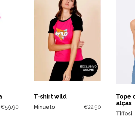
a
T-shirt wild
Tope c
alças
€
59.90
Minueto
€
22.90
Tiffosi