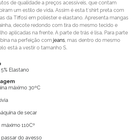
utos de qualidade a preços acessíveis, que contam
spiram um estilo de vida. Assim é esta t´shirt preta com
das da Tiffosi em poliéster e elastano. Apresenta mangas
ainha, decote redondo com tira do mesmo tecido e
lho aplicadas na frente. A parte de trás é lisa. Para parte
bina na perfeição com
jeans
, mas dentro do mesmo
elo está a vestir o tamanho S.
o
r 5% Elastano
vagem
uina máximo 30ºC
xívia
máquina de secar
ro máximo 110Cº
e passar do avesso