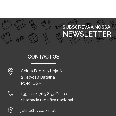
SUBSCREVA A NOSSA
NEWSLETTER
CONTACTOS
Célula B lote 9 Loja A
2440-118 Batalha
PORTUGAL
+351 244 765 853 Custo
chamada rede fixa nacional
jutina@live.com.pt