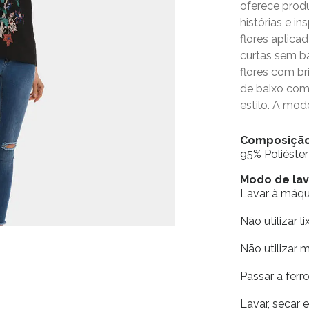
oferece prod
histórias e in
flores aplica
curtas sem b
flores com bri
de baixo com
estilo. A mod
Composiçã
95% Poliéste
Modo de la
Lavar à máq
Não utilizar li
Não utilizar 
Passar a fer
Lavar, secar 