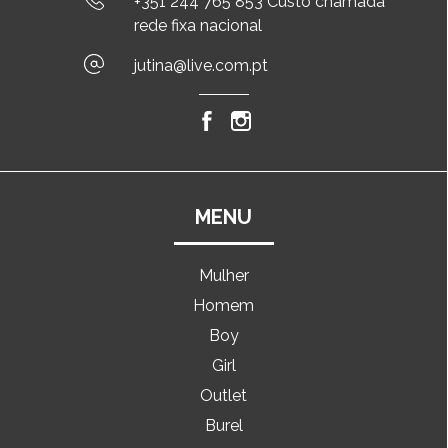
+351 244 765 853 Custo chamada
rede fixa nacional
jutina@live.com.pt
MENU
Mulher
Homem
Boy
Girl
Outlet
Burel