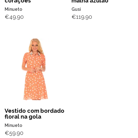
corações
malha azulão
Minueto
Gusi
€
49.90
€
119.90
Vestido com bordado
floral na gola
Minueto
€
59.90