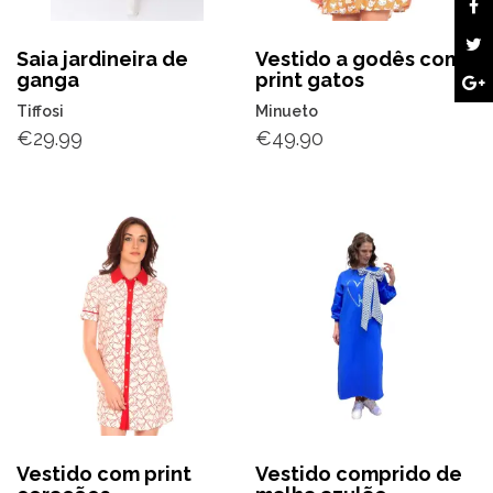
Saia jardineira de
Vestido a godês com
ganga
print gatos
Tiffosi
Minueto
€
29.99
€
49.90
Vestido com print
Vestido comprido de