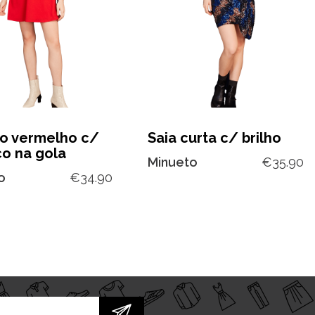
do vermelho c/
Saia curta c/ brilho
co na gola
Minueto
€
35.90
o
€
34.90