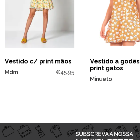
Vestido c/ print mãos
Vestido a godê
print gatos
Mdm
€
45.95
Minueto
SUBSCREVA A NOSSA