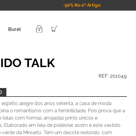
-50% No 2º Artigo
Burel
IDO TALK
REF:
201049
O
 espírito alegre dos anos setenta, a casa de moda
ina o romantismo com a feminilidade. Pois prova que a
 telas com formas arrojadas prints únicos e
. Elaborado em tela de poliéster, assim é este vestido
o verde da Minueto. Tem um decote redondo, com