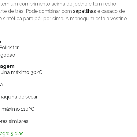
 tem um comprimento acima do joelho e tem fecho
parte de trás. Pode combinar com
sapatilhas
e casaco de
 sintética para pôr por cima. A manequim está a vestir o
o
Poliéster
Algodão
vagem
quina máximo 30ºC
ia
máquina de secar
ro máximo 110ºC
res similares
ega: 5 dias