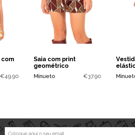
s com
Saia com print
Vesti
geométrico
elásti
€
49.90
Minueto
€
37.90
Minuet