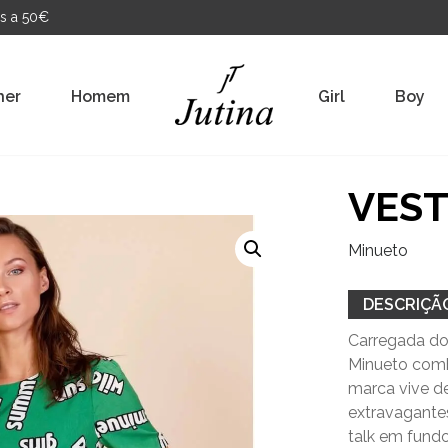
s a 50€
her
Homem
Girl
Boy
VEST
Minueto
DESCRIÇÃ
Carregada do
Minueto comb
marca vive de
extravagantes
talk em fund