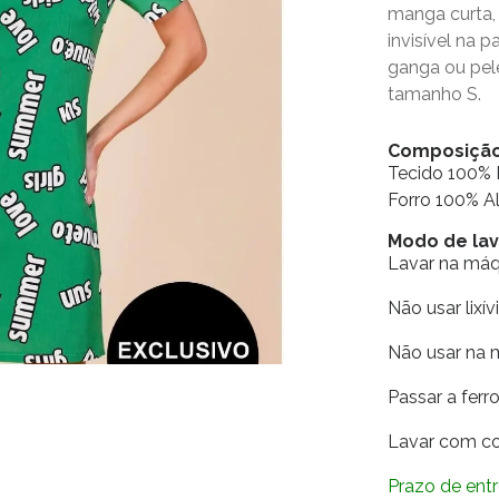
manga curta,
invisível na 
ganga ou pele
tamanho S.
Composiçã
Tecido 100% 
Forro 100% 
Modo de la
Lavar na má
Não usar lixív
Não usar na 
Passar a fer
Lavar com co
Prazo de entr