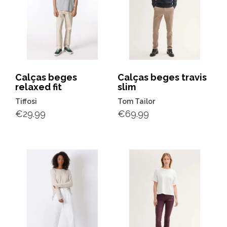
Calças beges
Calças beges travis
relaxed fit
slim
Tiffosi
Tom Tailor
€
29.99
€
69.99