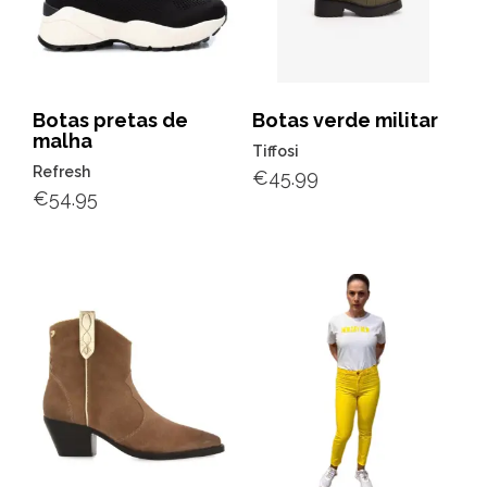
Botas pretas de
Botas verde militar
malha
Tiffosi
Refresh
€
45.99
€
54.95