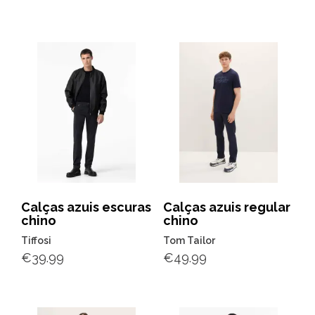
Calças azuis escuras
Calças azuis regular
chino
chino
Tiffosi
Tom Tailor
€
39.99
€
49.99