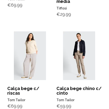
média
€
69.99
Tiffosi
€
29.99
Calça bege c/
Calça bege chino c/
riscas
cinto
Tom Tailor
Tom Tailor
€
69.99
€
59.99