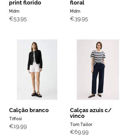
print florido
floral
Mdm
Mdm
€
53.95
€
39.95
Calção branco
Calças azuis c/
vinco
Tiffosi
Tom Tailor
€
19.99
€
69.99