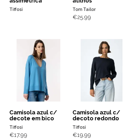
assimétrica
atilhos
Tiffosi
Tom Tailor
€
25.99
Camisola azul c/
Camisola azul c/
decote em bico
decoto redondo
Tiffosi
Tiffosi
€
17.99
€
19.99