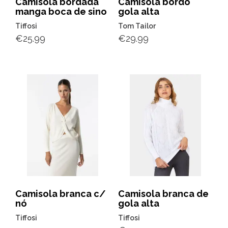
Camisola bordada
Camisola bordô
manga boca de sino
gola alta
Tiffosi
Tom Tailor
€
25.99
€
29.99
Camisola branca c/
Camisola branca de
nó
gola alta
Tiffosi
Tiffosi