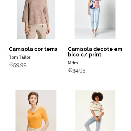
Camisola cor terra
Camisola decote em
bico c/ print
Tom Tailor
Mdm
€
59.99
€
34.95