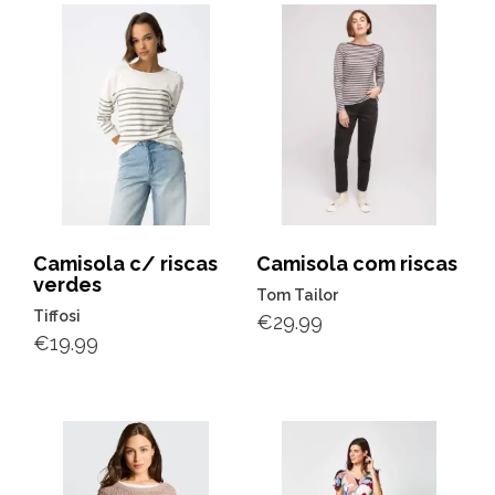
Camisola c/ riscas
Camisola com riscas
verdes
Tom Tailor
Tiffosi
€
29.99
€
19.99