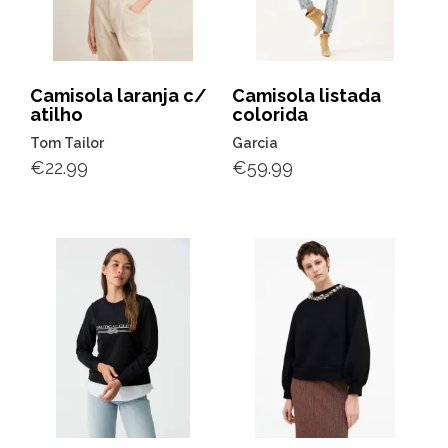
Camisola laranja c/
Camisola listada
atilho
colorida
Tom Tailor
Garcia
€
22.99
€
59.99