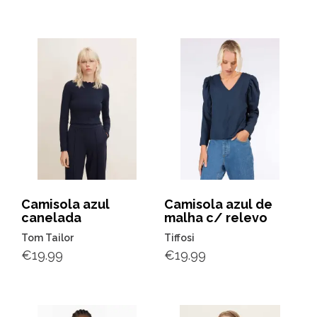
Camisola azul
Camisola azul de
canelada
malha c/ relevo
Tom Tailor
Tiffosi
€
19.99
€
19.99