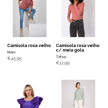
Camisola rosa velho
Camisola rosa velho
c/ meia gola
Mdm
Tiffosi
€
45.95
€
12.99