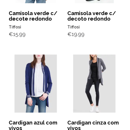
Camisola verde c/
Camisola verde c/
decote redondo
decoto redondo
Tiffosi
Tiffosi
€
15.99
€
19.99
Cardigan azul com
Cardigan cinza com
vivos
vivos