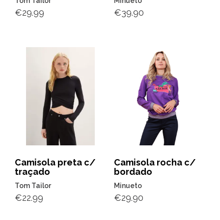
Tom Tailor
Minueto
€
29.99
€
39.90
Camisola preta c/
Camisola rocha c/
traçado
bordado
Tom Tailor
Minueto
€
22.99
€
29.90