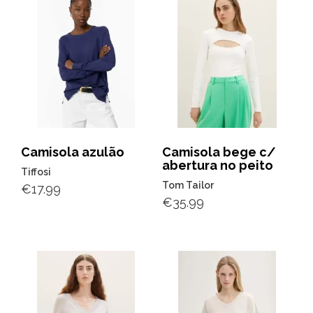
Camisola azulão
Camisola bege c/
abertura no peito
Tiffosi
Tom Tailor
€
17.99
€
35.99