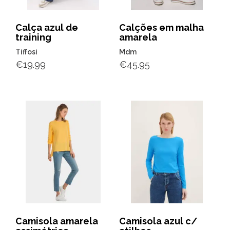
Calça azul de
Calções em malha
training
amarela
Tiffosi
Mdm
€
19.99
€
45.95
Camisola amarela
Camisola azul c/