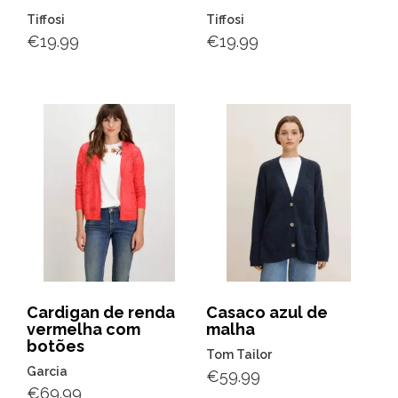
Tiffosi
Tiffosi
€
19.99
€
19.99
Cardigan de renda
Casaco azul de
vermelha com
malha
botões
Tom Tailor
Garcia
€
59.99
€
69.99