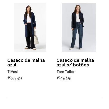
Casaco de malha
Casaco de malha
azul
azul s/ botões
Tiffosi
Tom Tailor
€
35.99
€
49.99