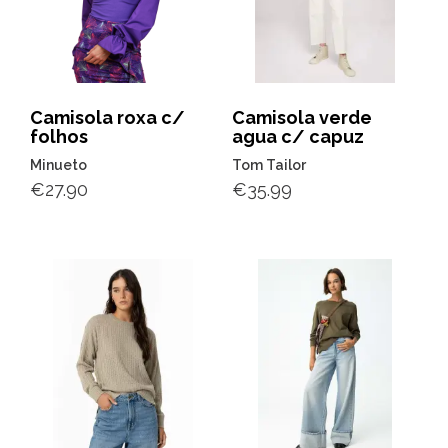
Camisola roxa c/
Camisola verde
folhos
agua c/ capuz
Minueto
Tom Tailor
€
27.90
€
35.99