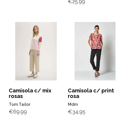
€
25.99
Camisola c/ mix
Camisola c/ print
rosas
rosa
Tom Tailor
Mdm
€
69.99
€
34.95