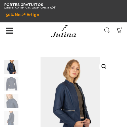
PORTES GRATUITOS
para encomendas superiores a 50€
-50% No 2º Artigo