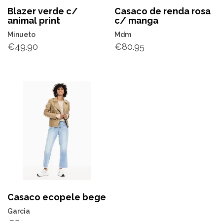
Blazer verde c/
Casaco de renda rosa
animal print
c/ manga
Minueto
Mdm
€
49.90
€
80.95
Casaco ecopele bege
Garcia