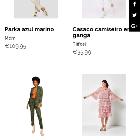
Parka azul marino
Casaco camiseiro em
ganga
Mdm
Tiffosi
€
109.95
€
35.99