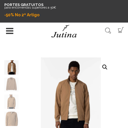
PORTES GRATUITOS
para encomendas superiores a 50€
-50% No 2º Artigo