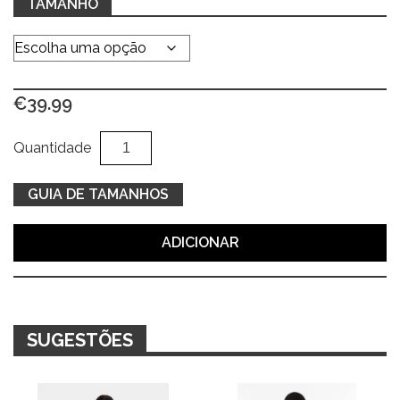
TAMANHO
€
39.99
Quantidade
Al
Quantidade
de
Blusão
GUIA DE TAMANHOS
camel
ADICIONAR
SUGESTÕES