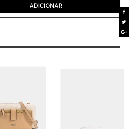
redonda
ADICIONAR
dourada