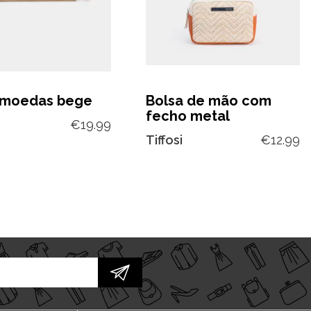
-moedas bege
Bolsa de mão com
fecho metal
€
19.99
Tiffosi
€
12.99