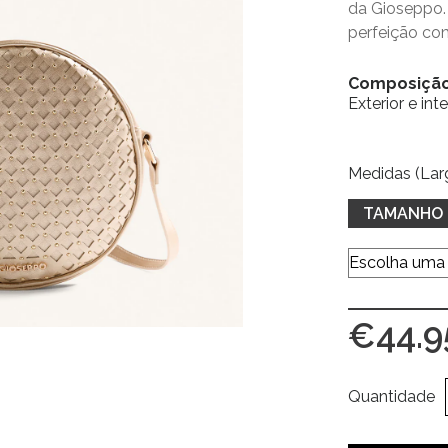
da Gioseppo. 
perfeição c
Composiçã
Exterior e int
Medidas (Lar
TAMANHO
€
44.9
Quantidade