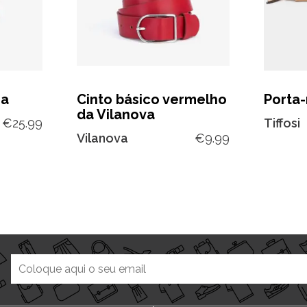
sa
Cinto básico vermelho
Porta
da Vilanova
€
25.99
Tiffosi
Vilanova
€
9.99