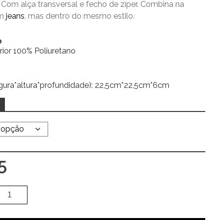
Com alça transversal e fecho de zíper.
C
ombina na
om
jeans
, mas dentro do mesmo estilo.
o
erior 100% Poliuretano
gura*altura*profundidade): 22,5cm*22,5cm*6cm
5
Quantidade
Alte
de
Bolsa