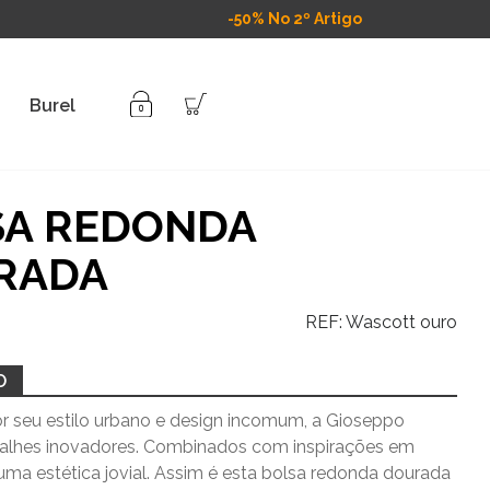
-50% No 2º Artigo
Burel
SA REDONDA
RADA
REF:
Wascott ouro
O
r seu estilo urbano e design incomum, a Gioseppo
talhes inovadores. Combinados com inspirações em
uma estética jovial. Assim é esta bolsa redonda dourada