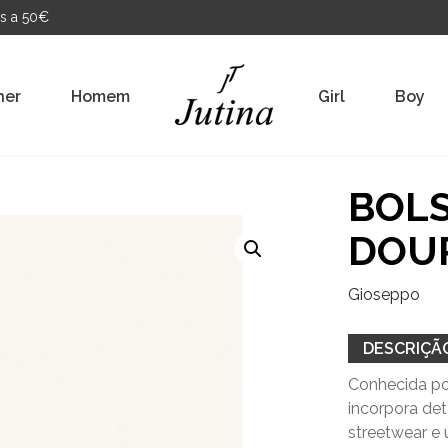
s a 50€
her
Homem
Girl
Boy
BOL
DOU
Gioseppo
DESCRIÇÃ
Conhecida po
incorpora de
streetwear e 