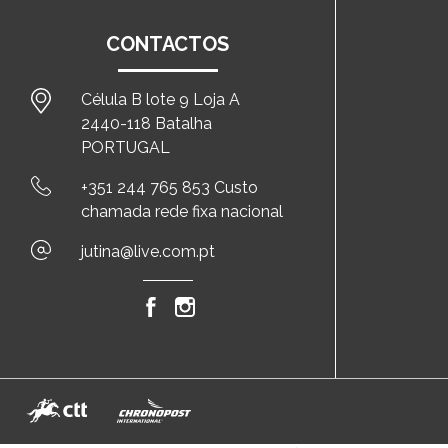
CONTACTOS
Célula B lote 9 Loja A
2440-118 Batalha
PORTUGAL
+351 244 765 853 Custo
chamada rede fixa nacional
jutina@live.com.pt