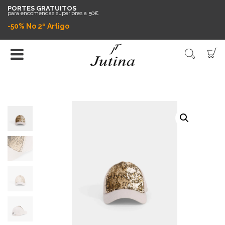
PORTES GRATUITOS
para encomendas superiores a 50€
-50% No 2º Artigo