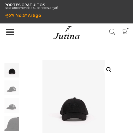
PORTES GRATUITOS
para encomendas superiores a 50€
-50% No 2º Artigo