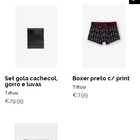
Set gola cachecol,
Boxer preto c/ print
gorro e luvas
Tiffosi
Tiffosi
€
7.99
€
29.99