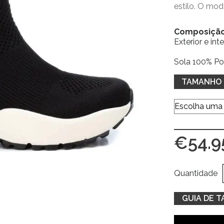
estilo. O mo
Composiçã
Exterior e int
Sola 100% Po
TAMANHO
€
54.9
Quantidade
GUIA DE 