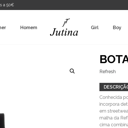
s a 50€
her
Homem
Girl
Boy
BOTA
Refresh
DESCRIÇÃ
Conhecida po
incorpora de
em streetwear
malha da Ref
cima combin