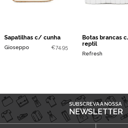
Sapatilhas c/ cunha
Botas brancas c
reptil
Gioseppo
€
74.95
Refresh
SUBSCREVA A NOSSA
NEWSLETTER