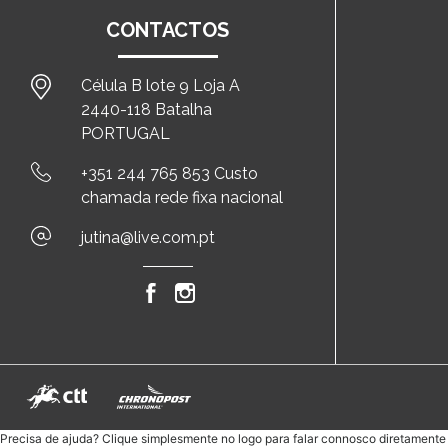
CONTACTOS
Célula B lote 9 Loja A
2440-118 Batalha
PORTUGAL
+351 244 765 853 Custo
chamada rede fixa nacional
jutina@live.com.pt
Precisa de ajuda? Clique simplesmente no logo para falar connosco diretament