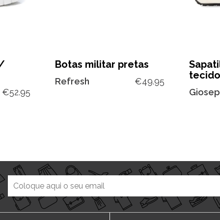
/
Botas militar pretas
Sapati
tecid
Refresh
€
49.95
€
52.95
Giose