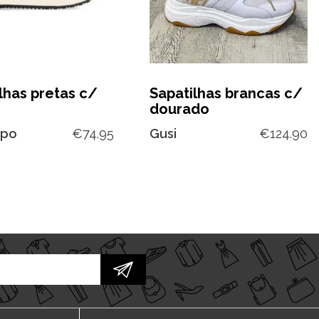
lhas pretas c/
Sapatilhas brancas c/
o
dourado
ppo
€
74.95
Gusi
€
124.90