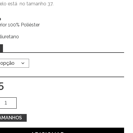
delo está no tamanho 37.
o
erior 100% Poliéster
liuretano
5
Quantidade
Alte
de
Botas
TAMANHOS
pretas
de