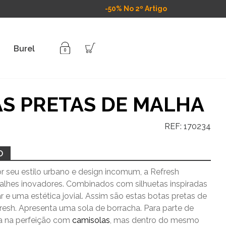
-50% No 2º Artigo
Burel
S PRETAS DE MALHA
REF:
170234
O
r seu estilo urbano e design incomum, a Refresh
talhes inovadores. Combinados com silhuetas inspiradas
 e uma estética jovial. Assim são estas botas pretas de
resh. Apresenta uma
sola de borracha.
Para parte de
a na perfeição com
camisolas
, mas dentro do mesmo