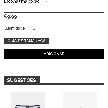
€
9.99
Quantidade
Al
Quantidade
de
Boxer
GUIA DE TAMANHOS
bordô
c/
ADICIONAR
xadrez
SUGESTÕES