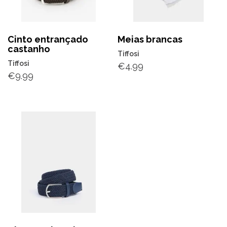
Cinto entrançado
Meias brancas
castanho
Tiffosi
Tiffosi
€
4.99
€
9.99