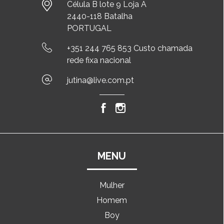
Célula B lote 9 Loja A
2440-118 Batalha
PORTUGAL
+351 244 765 853 Custo chamada
rede fixa nacional
jutina@live.com.pt
MENU
Mulher
Homem
Boy