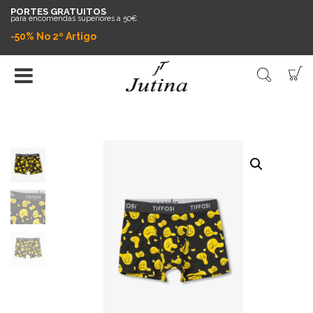
PORTES GRATUITOS
para encomendas superiores a 50€
-50% No 2º Artigo