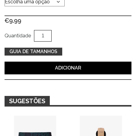
€
9.99
Quantidade
Al
Quantidade
de
Boxer
GUIA DE TAMANHOS
cinza
c/
ADICIONAR
smiles
amarelos
SUGESTÕES