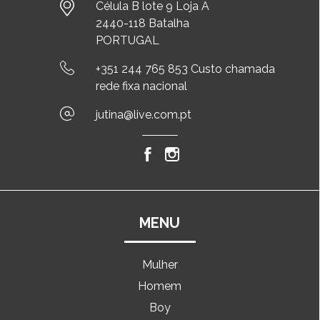
Célula B lote 9 Loja A
2440-118 Batalha
PORTUGAL
+351 244 765 853 Custo chamada
rede fixa nacional
jutina@live.com.pt
MENU
Mulher
Homem
Boy