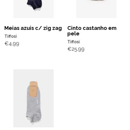
Meias azuis c/ zig zag
Cinto castanho em
pele
Tiffosi
Tiffosi
€
4.99
€
25.99