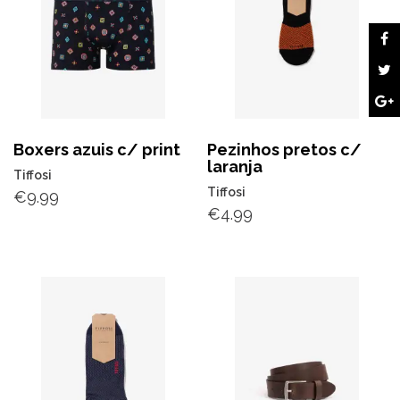
Boxers azuis c/ print
Pezinhos pretos c/
laranja
Tiffosi
Tiffosi
€
9.99
€
4.99