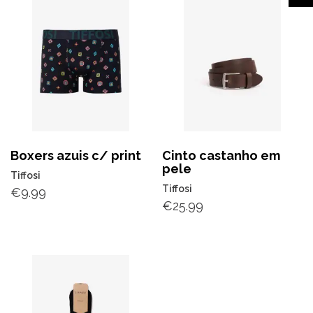
Boxers azuis c/ print
Cinto castanho em
pele
Tiffosi
Tiffosi
€
9.99
€
25.99