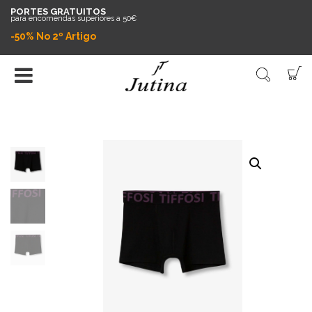
PORTES GRATUITOS
para encomendas superiores a 50€
-50% No 2º Artigo