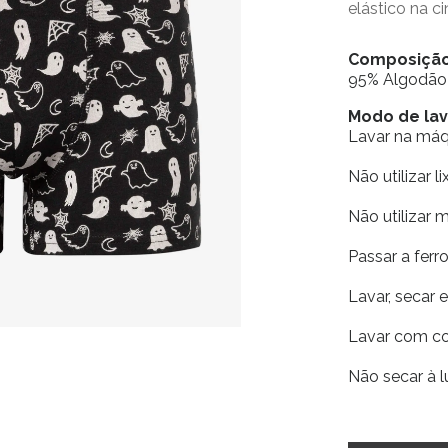
elástico na c
Composiçã
95% Algodão
Modo de l
Lavar na má
Não utilizar li
Não utilizar 
Passar a fer
Lavar, secar 
Lavar com co
Não secar à l