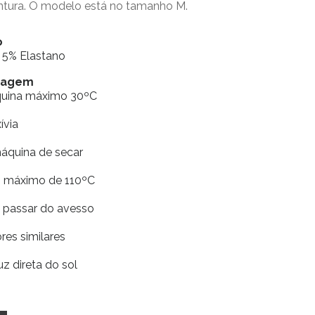
intura. O modelo está no tamanho M.
o
 5% Elastano
avagem
quina máximo 30ºC
xívia
máquina de secar
ro máximo de 110ºC
e passar do avesso
res similares
uz direta do sol