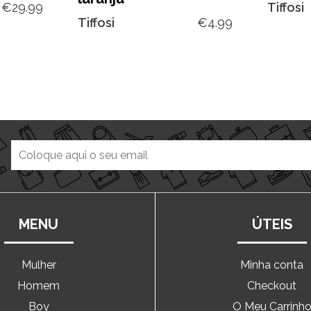
€
29.99
Tiffosi
Tiffosi
€
4.99
MENU
ÚTEIS
Mulher
Minha conta
Homem
Checkout
Boy
O Meu Carrinh