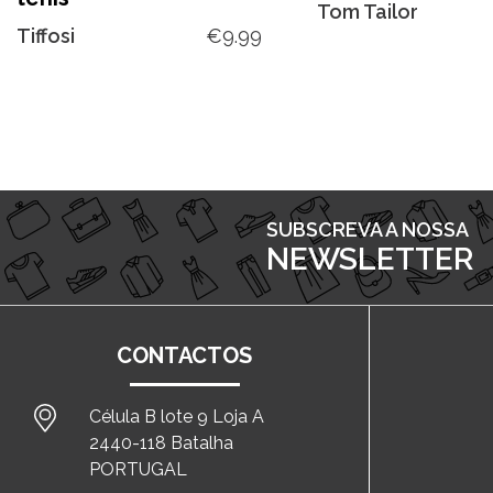
Tom Tailor
Tiffosi
€
9.99
SUBSCREVA A NOSSA
NEWSLETTER
CONTACTOS
Célula B lote 9 Loja A
2440-118 Batalha
PORTUGAL