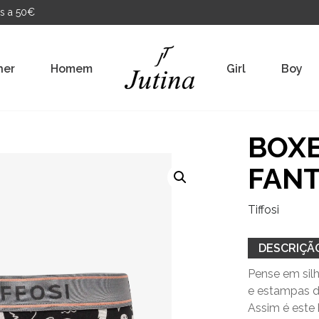
s a 50€
her
Homem
Girl
Boy
BOXE
FAN
Tiffosi
DESCRIÇÃ
Pense em silh
e estampas d
Assim é este 