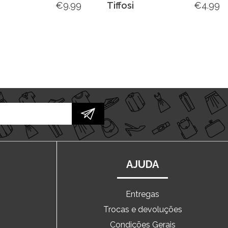
€
9.99
Tiffosi
€
4.99
AJUDA
Entregas
Trocas e devoluções
o
Condições Gerais