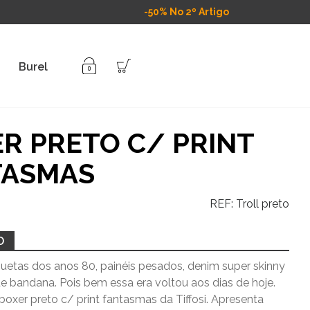
-50% No 2º Artigo
Burel
R PRETO C/ PRINT
TASMAS
REF:
Troll preto
O
uetas dos anos 80, painéis pesados, denim super skinny
e bandana. Pois bem essa era voltou aos dias de hoje.
boxer preto c/ print fantasmas da Tiffosi. Apresenta