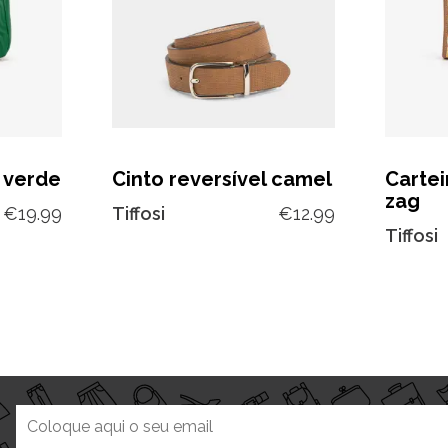
 verde
Cinto reversível camel
Cartei
zag
€
19.99
Tiffosi
€
12.99
Tiffosi