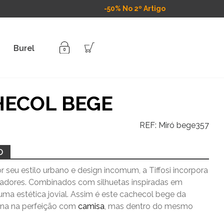
-50% No 2º Artigo
Burel
HECOL BEGE
REF:
Miró bege357
O
 seu estilo urbano e design incomum, a Tiffosi incorpora
vadores. Combinados com silhuetas inspiradas em
uma estética jovial. Assim é este cachecol bege da
bina na perfeição com
camisa
, mas dentro do mesmo