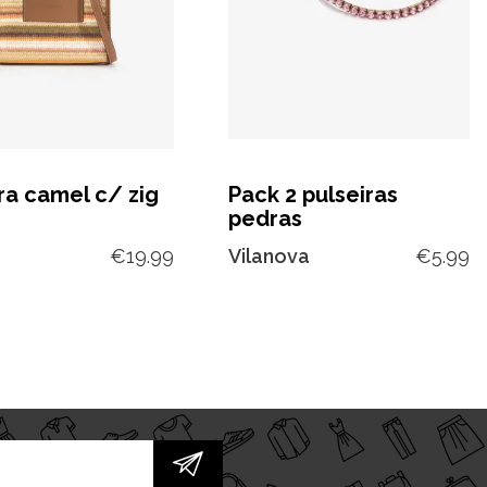
ra camel c/ zig
Pack 2 pulseiras
pedras
€
19.99
Vilanova
€
5.99