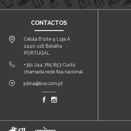
CONTACTOS
Célula B lote 9 Loja A
2440-118 Batalha
PORTUGAL
+351 244 765 853 Custo
chamada rede fixa nacional
jutina@live.com.pt