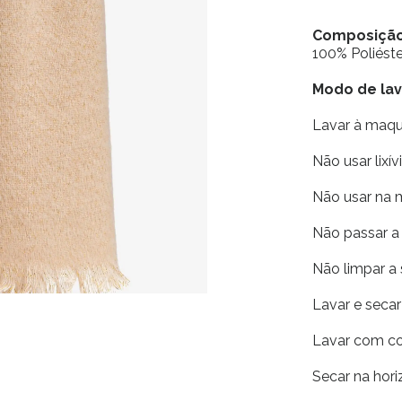
Composiçã
100% Poliéste
Modo de la
Lavar à maq
Não usar lixív
Não usar na 
Não passar a 
Não limpar a
Lavar e seca
Lavar com co
Secar na horiz