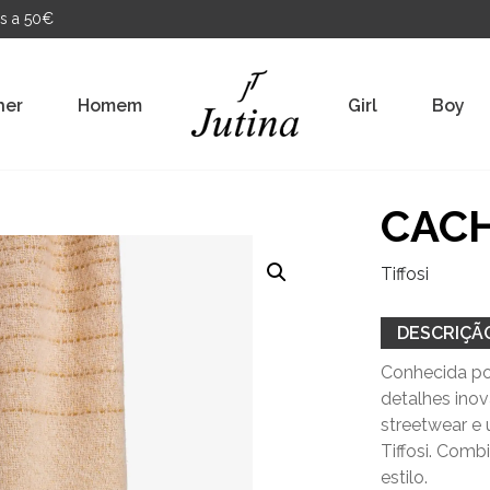
s a 50€
her
Homem
Girl
Boy
CAC
Tiffosi
DESCRIÇÃ
Conhecida por
detalhes ino
streetwear e 
Tiffosi. Com
estilo.