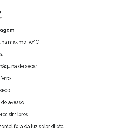
o
r
vagem
uina máximo 30ºC
ia
máquina de secar
ferro
 seco
r do avesso
res similares
ontal fora da luz solar direta