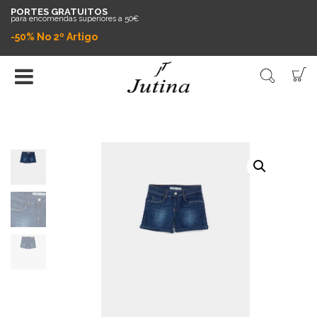
PORTES GRATUITOS
para encomendas superiores a 50€
-50% No 2º Artigo