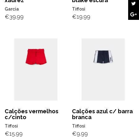
xadrez
blake escura
Garcia
Tiffosi
€
39.99
€
19.99
Calções vermelhos
Calções azul c/ barra
c/cinto
branca
Tiffosi
Tiffosi
€
15.99
€
9.99