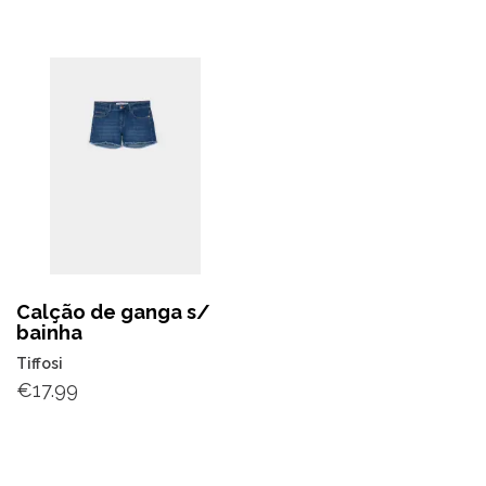
Calção de ganga s/
bainha
Tiffosi
€
17.99