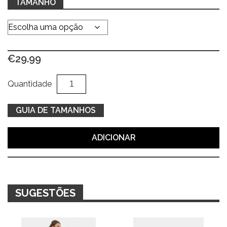
TAMANHO
€
29.99
Quantidade
Al
Quantidade
de
Calças
GUIA DE TAMANHOS
beges
c/
ADICIONAR
folho
e
cinto
SUGESTÕES