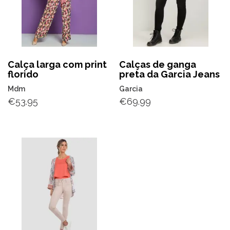
Calça larga com print
Calças de ganga
florido
preta da Garcia Jeans
Mdm
Garcia
€
53.95
€
69.99