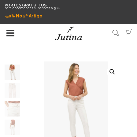
PORTES GRATUITOS
para encomendas superiores a 50€
-50% No 2º Artigo