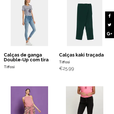
Calças de ganga
Calças kaki traçada
Double-Up com tira
Tiffosi
Tiffosi
€
25.99