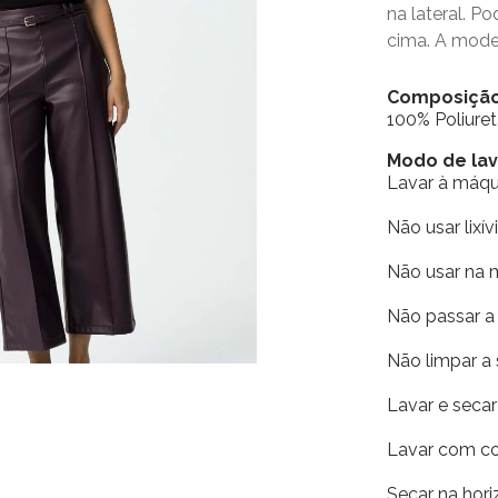
na lateral. 
cima. A model
Composiçã
100% Poliure
Modo de la
Lavar à máq
Não usar lixív
Não usar na 
Não passar a 
Não limpar a
Lavar e seca
Lavar com co
Secar na horiz