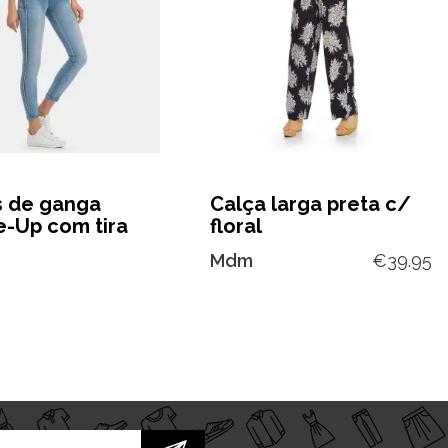
s de ganga
Calça larga preta c/
e-Up com tira
floral
Mdm
€
39.95