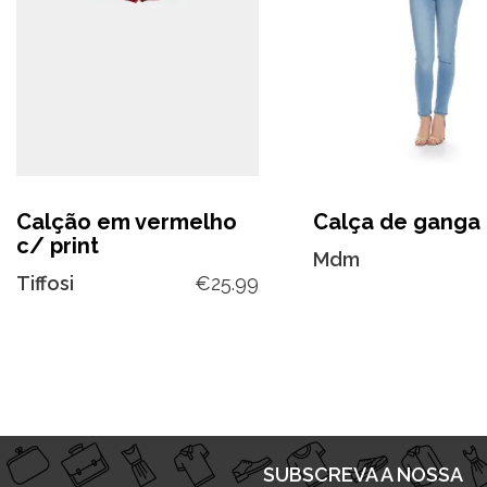
Calção em vermelho
Calça de ganga 
c/ print
Mdm
Tiffosi
€
25.99
SUBSCREVA A NOSSA