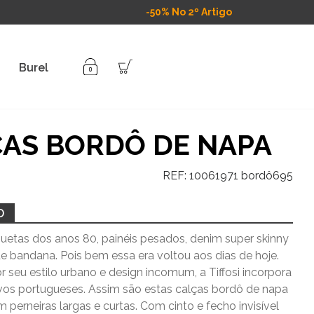
-50% No 2º Artigo
Burel
AS BORDÔ DE NAPA
REF:
10061971 bordô695
O
uetas dos anos 80, painéis pesados, denim super skinny
e bandana. Pois bem essa era voltou aos dias de hoje.
 seu estilo urbano e design incomum, a Tiffosi incorpora
ivos portugueses. Assim são estas calças bordô de napa
om perneiras largas e curtas. Com cinto e fecho invisível