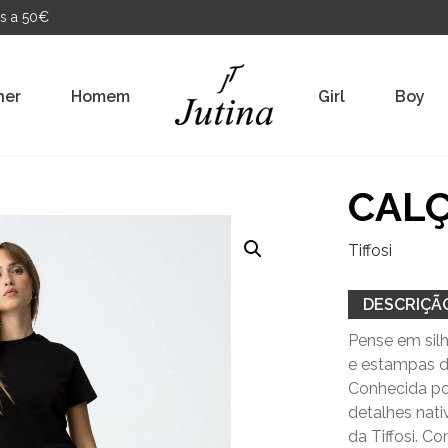
s a 50€
her
Homem
Girl
Boy
CALÇ
Tiffosi
DESCRIÇÃ
Pense em silh
e estampas d
Conhecida por
detalhes nat
da Tiffosi. C