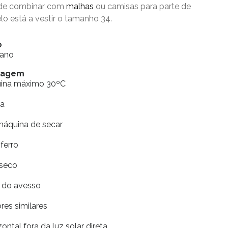
Pode combinar com
malhas
ou camisas para parte de
o está a vestir o tamanho 34.
o
tano
vagem
uina máximo 30ºC
ia
máquina de secar
ferro
 seco
r do avesso
res similares
ontal fora da luz solar direta