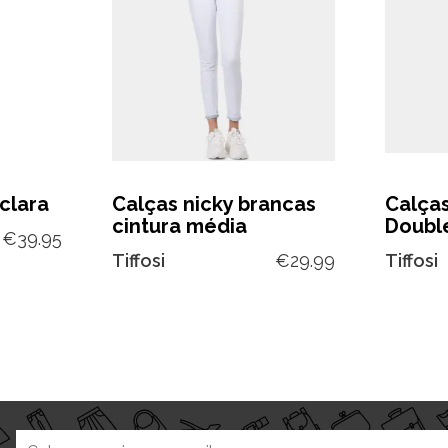
clara
Calças nicky brancas
Calça
cintura média
Doubl
€
39.95
Tiffosi
€
29.99
Tiffosi