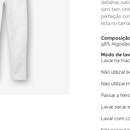
detalhes nat
slim, tem cin
perfeição c
está no tama
Composiçã
98% Algodão
Modo de l
Lavar na má
Não utilizar li
Não utilizar 
Passar a fer
Lavar, secar 
Lavar com co