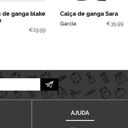
s de ganga blake
Calça de ganga Sara
a
Garcia
€
35.99
€
19.99
AJUDA