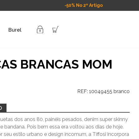
-50% No 2º Artigo
Burel
ÇAS BRANCAS MOM
REF:
10049455 branco
O
uetas dos anos 80, painéis pesados, denim super skinny
e bandana. Pois bem essa era voltou aos dias de hoje.
 seu estilo urbano e design incomum, a Tiffosi incorpora