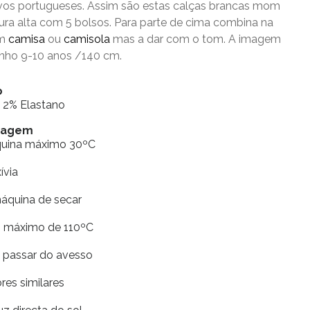
ivos portugueses. Assim são estas calças brancas mom
tura alta com 5 bolsos. Para parte de cima combina na
om
camisa
ou
camisola
mas a dar com o tom. A imagem
nho 9-10 anos /140 cm.
o
 2% Elastano
avagem
quina máximo 30ºC
xívia
máquina de secar
ro máximo de 110ºC
e passar do avesso
res similares