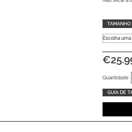
Não secar à l
TAMANHO
€
25.9
Quantidade
GUIA DE 