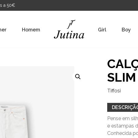
s a 50€
her
Homem
Girl
Boy
CAL
SLIM
Tiffosi
DESCRIÇÃ
Pense em silh
e estampas d
Conhecida por