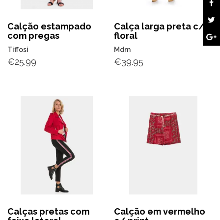
Calção estampado
Calça larga preta c/
com pregas
floral
Tiffosi
Mdm
€
25.99
€
39.95
Calças pretas com
Calção em vermelho