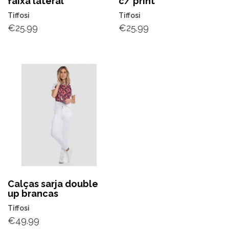
faixa lateral
c/ print
Tiffosi
Tiffosi
€
25.99
€
25.99
Calças sarja double
up brancas
Tiffosi
€
49.99