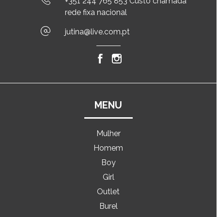
+351 244 765 853 Custo chamada
rede fixa nacional
jutina@live.com.pt
MENU
Mulher
Homem
Boy
Girl
Outlet
Burel