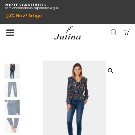
PORTES GRATUITOS
para encomendas superiores a 50€
-50% No 2º Artigo