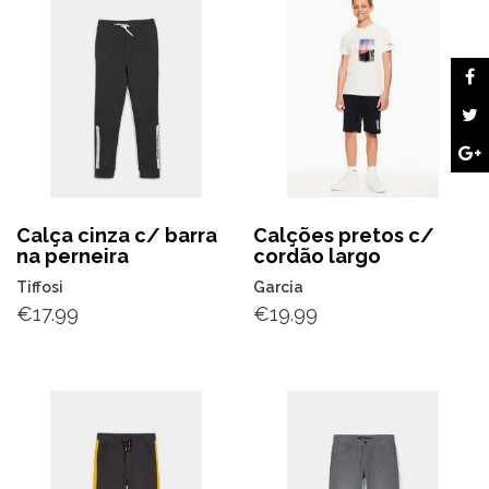
Calça cinza c/ barra
Calções pretos c/
na perneira
cordão largo
Tiffosi
Garcia
€
17.99
€
19.99