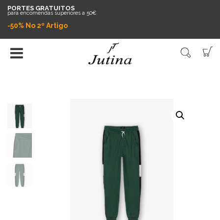
PORTES GRATUITOS
para encomendas superiores a 50€
-50% No 2º Artigo