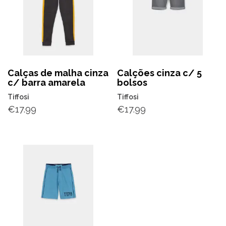
Calças de malha cinza
Calções cinza c/ 5
c/ barra amarela
bolsos
Tiffosi
Tiffosi
€
17.99
€
17.99