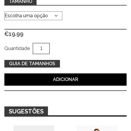
TAMANHO
€
19.99
Quantidade
Al
Quantidade
de
Calças
GUIA DE TAMANHOS
de
treino
ADICIONAR
verdes
c/
lista
SUGESTÕES