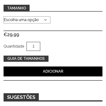
TAMANHO
€
29.99
Quantidade
Al
Quantidade
de
Calças
GUIA DE TAMANHOS
sarja
bege
ADICIONAR
SUGESTÕES