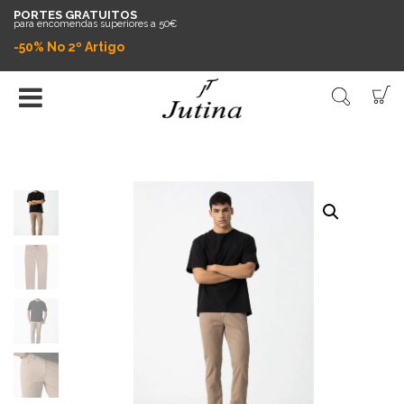
PORTES GRATUITOS
para encomendas superiores a 50€
-50% No 2º Artigo