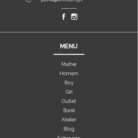
MENU
Mulher
Homem
Boy
Girl
Outlet
Burel
Atelier
Blog