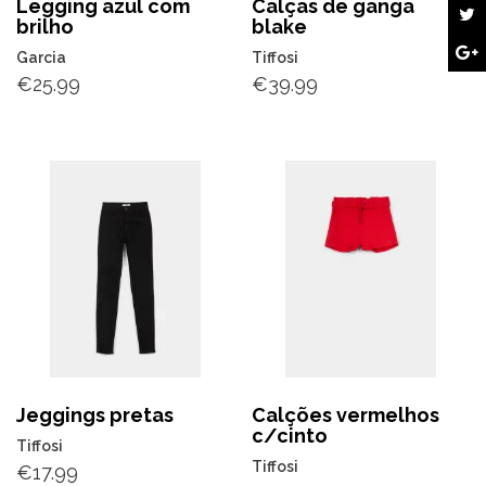
Legging azul com
Calças de ganga
brilho
blake
Garcia
Tiffosi
€
25.99
€
39.99
Jeggings pretas
Calções vermelhos
c/cinto
Tiffosi
Tiffosi
€
17.99