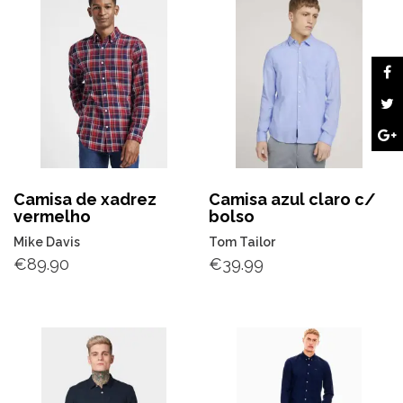
Camisa de xadrez
Camisa azul claro c/
vermelho
bolso
Mike Davis
Tom Tailor
€
89.90
€
39.99