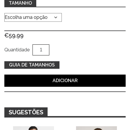
TAMANHO
€
59.99
Quantidade
Al
Quantidade
de
Camisa
GUIA DE TAMANHOS
azul
c/
ADICIONAR
pontos
SUGESTÕES