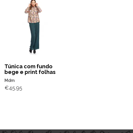
Túnica com fundo
bege e print folhas
Mdm
€
45.95