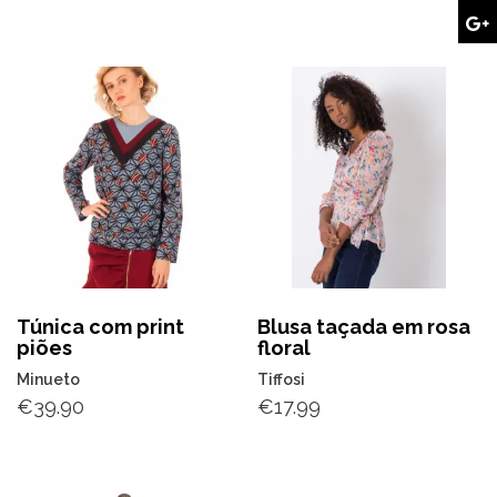
Túnica com print
Blusa taçada em rosa
piões
floral
Minueto
Tiffosi
€
39.90
€
17.99