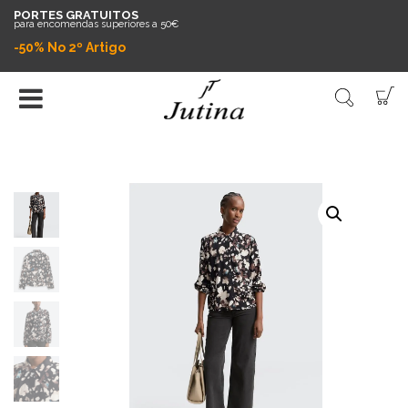
PORTES GRATUITOS
para encomendas superiores a 50€
-50% No 2º Artigo