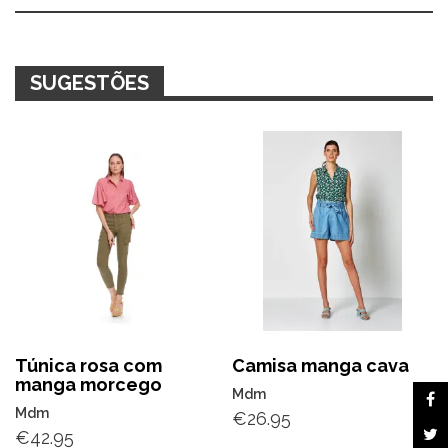
Alternative:
SUGESTÕES
Túnica rosa com
Camisa manga cava
manga morcego
Mdm
Mdm
€
26.95
€
42.95