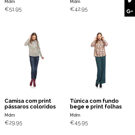
Mdm
Mdm
€
51.95
€
42.95
Camisa com print
Túnica com fundo
pássaros coloridos
bege e print folhas
Mdm
Mdm
€
29.95
€
45.95