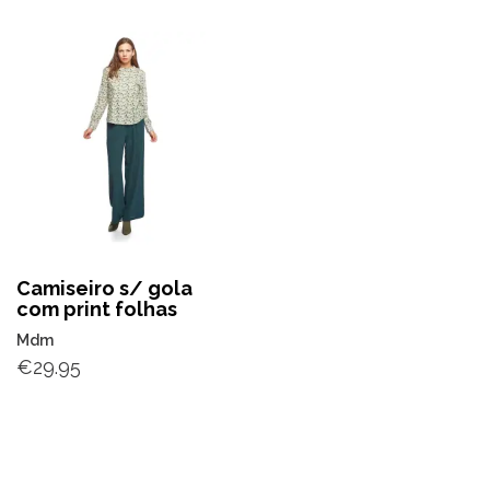
Camiseiro s/ gola
com print folhas
Mdm
€
29.95