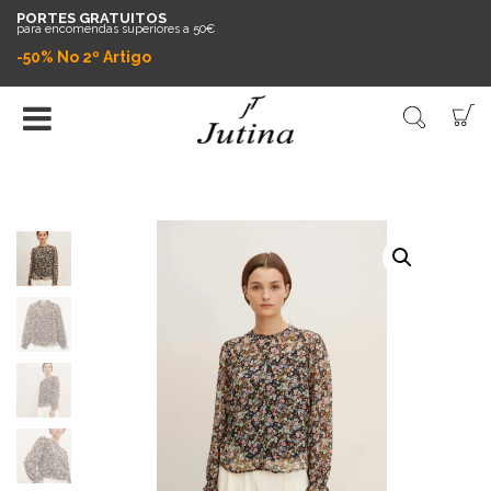
PORTES GRATUITOS
para encomendas superiores a 50€
-50% No 2º Artigo