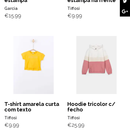
estampa
estampa na frente
Garcia
Tiffosi
€
15.99
€
9.99
T-shirt amarela curta
Hoodie tricolor c/
com texto
fecho
Tiffosi
Tiffosi
€
9.99
€
25.99