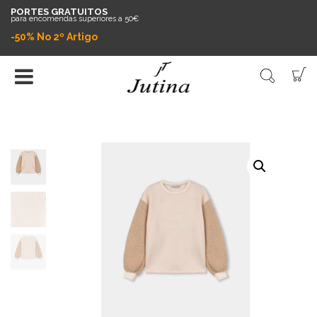
PORTES GRATUITOS
para encomendas superiores a 50€
-50% No 2º Artigo