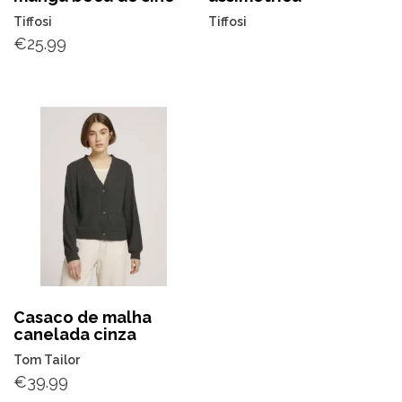
Tiffosi
Tiffosi
€
25.99
Casaco de malha
canelada cinza
Tom Tailor
€
39.99