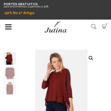
PORTES GRATUITOS
para encomendas superiores a 50€
-50% No 2º Artigo