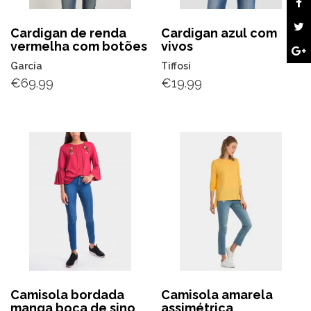
Cardigan de renda
Cardigan azul com
vermelha com botões
vivos
Garcia
Tiffosi
€
69.99
€
19.99
Camisola bordada
Camisola amarela
manga boca de sino
assimétrica