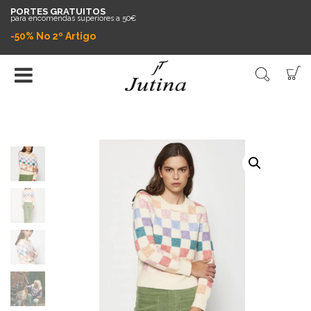
PORTES GRATUITOS
para encomendas superiores a 50€
-50% No 2º Artigo