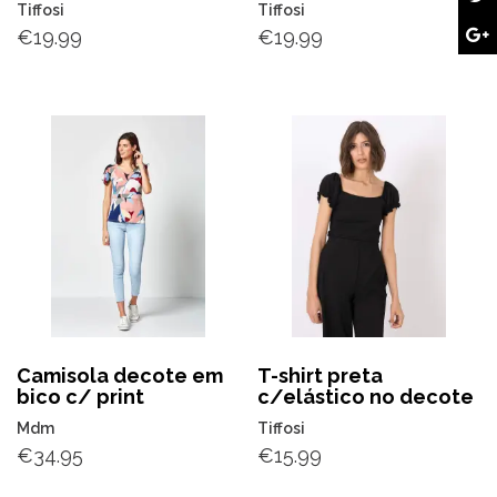
Tiffosi
Tiffosi
€
19.99
€
19.99
Camisola decote em
T-shirt preta
bico c/ print
c/elástico no decote
Mdm
Tiffosi
€
34.95
€
15.99