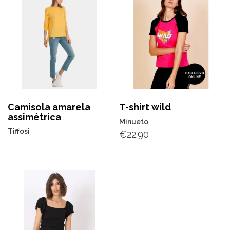
Camisola amarela
T-shirt wild
assimétrica
Minueto
Tiffosi
€
22.90