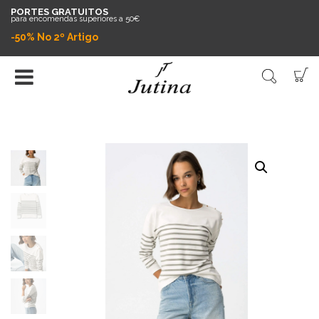
PORTES GRATUITOS
para encomendas superiores a 50€
-50% No 2º Artigo