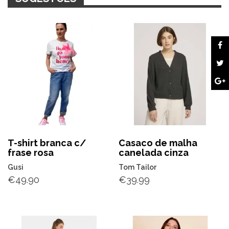
T-shirt branca c/
Casaco de malha
frase rosa
canelada cinza
Gusi
Tom Tailor
€
49.90
€
39.99