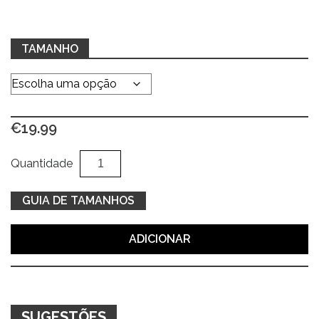
TAMANHO
€
19.99
Quantidade
Al
Quantidade
de
Camisola
GUIA DE TAMANHOS
c/
riscas
ADICIONAR
verdes
SUGESTÕES