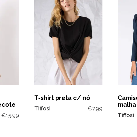
T-shirt preta c/ nó
Camiso
ecote
malha
Tiffosi
€
7.99
€
15.99
Tiffosi