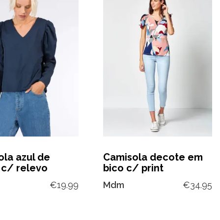
la azul de
Camisola decote em
 c/ relevo
bico c/ print
€
19.99
Mdm
€
34.95