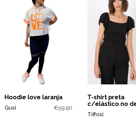
Hoodie love laranja
T-shirt preta
c/elástico no d
Gusi
€
59.90
Tiffosi