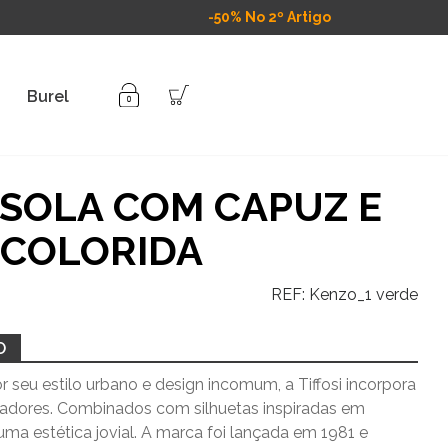
-50% No 2º Artigo
Burel
SOLA COM CAPUZ E
 COLORIDA
REF:
Kenzo_1 verde
O
 seu estilo urbano e design incomum, a Tiffosi incorpora
vadores. Combinados com silhuetas inspiradas em
uma estética jovial. A marca foi lançada em 1981 e