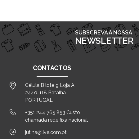
SUBSCREVA A NOSSA
NEWSLETTER
CONTACTOS
Célula B lote 9 Loja A
2440-118 Batalha
PORTUGAL
+351 244 765 853 Custo
chamada rede fixa nacional
jutina@live.com.pt