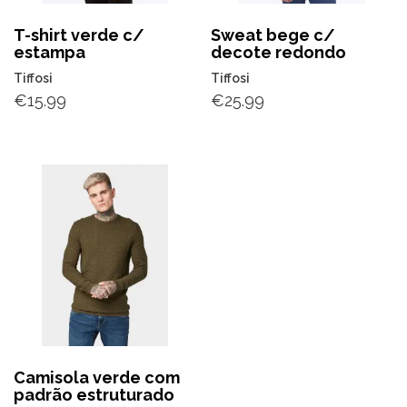
T-shirt verde c/
Sweat bege c/
estampa
decote redondo
Tiffosi
Tiffosi
€
15.99
€
25.99
Camisola verde com
padrão estruturado