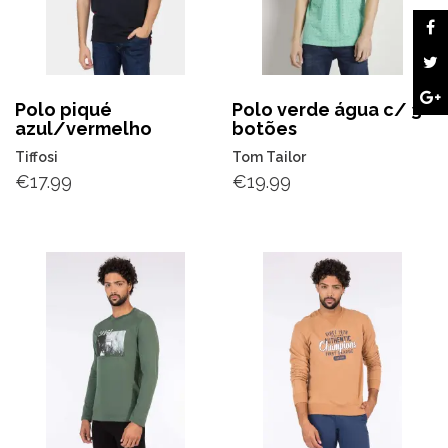
Polo piqué
Polo verde água c/ 3
azul/vermelho
botões
Tiffosi
Tom Tailor
€
17.99
€
19.99