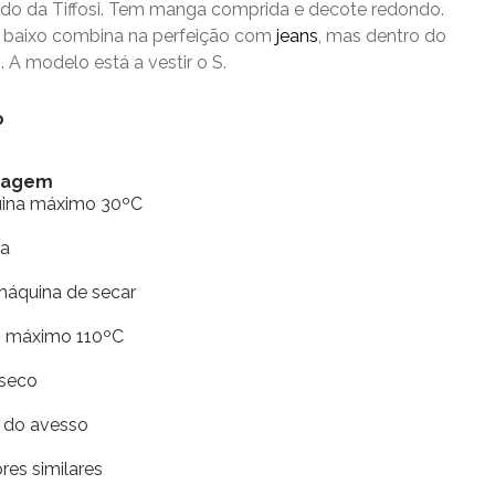
do da Tiffosi. Tem manga comprida e decote redondo.
e baixo combina na perfeição com
jeans
, mas dentro do
 A modelo está a vestir o S.
o
vagem
uina máximo 30ºC
ia
máquina de secar
ro máximo 110ºC
 seco
r do avesso
res similares