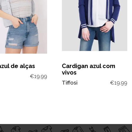
zul de alças
Cardigan azul com
vivos
€
19.99
Tiffosi
€
19.99