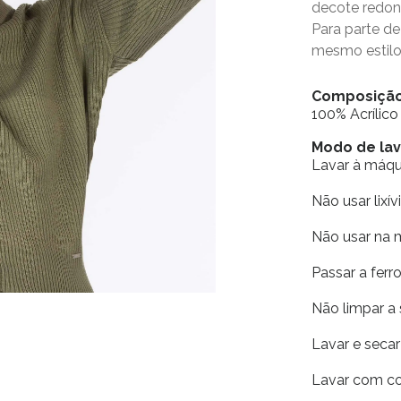
decote redon
Para parte d
mesmo estilo.
Composiçã
100% Acrílico
Modo de la
Lavar à máq
Não usar lixív
Não usar na 
Passar a fer
Não limpar a
Lavar e seca
Lavar com co