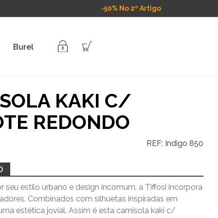
-50% No 2º Artigo
Burel
SOLA KAKI C/
OTE REDONDO
REF:
Indigo 850
O
 seu estilo urbano e design incomum, a Tiffosi incorpora
vadores. Combinados com silhuetas inspiradas em
uma estética jovial. Assim é esta camisola kaki c/