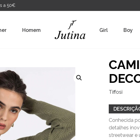
s a 50€
her
Homem
Girl
Boy
CAMI
DEC
Tiffosi
DESCRIÇÃ
Conhecida por
detalhes ino
streetwear e 