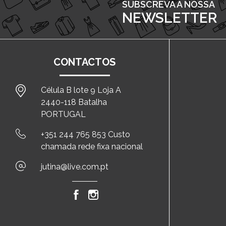
SUBSCREVA A NOSSA
NEWSLETTER
CONTACTOS
Célula B lote 9 Loja A
2440-118 Batalha
PORTUGAL
+351 244 765 853 Custo
chamada rede fixa nacional
jutina@live.com.pt