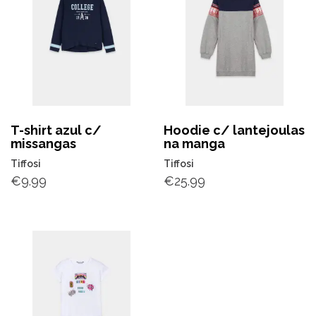
T-shirt azul c/
Hoodie c/ lantejoulas
missangas
na manga
Tiffosi
Tiffosi
€
9.99
€
25.99