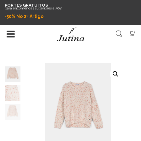
PORTES GRATUITOS
para encomendas superiores a 50€
-50% No 2º Artigo