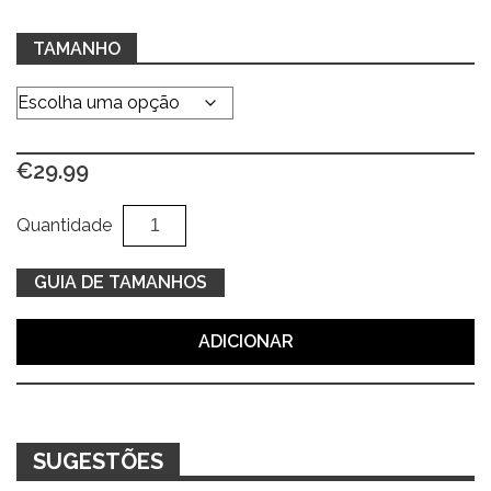
TAMANHO
€
29.99
Quantidade
Al
Quantidade
de
Camisola
GUIA DE TAMANHOS
mescla
de
ADICIONAR
rosa
SUGESTÕES