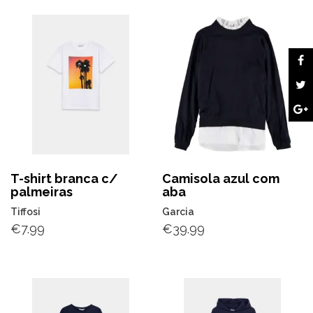
T-shirt branca c/
Camisola azul com
palmeiras
aba
Tiffosi
Garcia
€
7.99
€
39.99