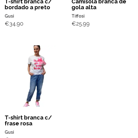
T-shirt branca c/
Camisola branca de
bordado a preto
gola alta
Gusi
Tiffosi
€
34.90
€
25.99
T-shirt branca c/
frase rosa
Gusi