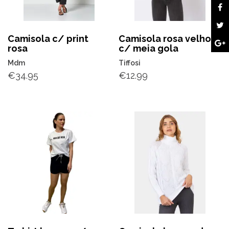
Camisola c/ print
Camisola rosa velho
rosa
c/ meia gola
Mdm
Tiffosi
€
34.95
€
12.99