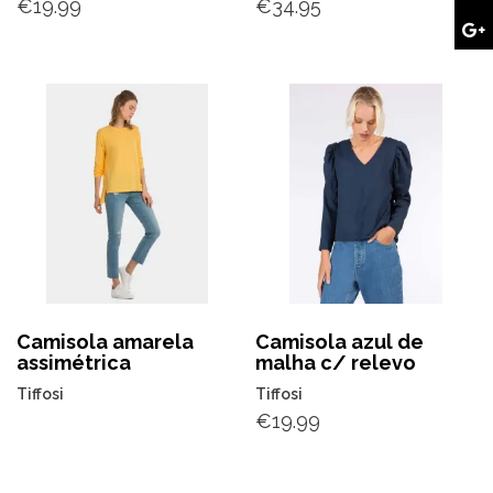
€
19.99
€
34.95
Camisola amarela
Camisola azul de
assimétrica
malha c/ relevo
Tiffosi
Tiffosi
€
19.99