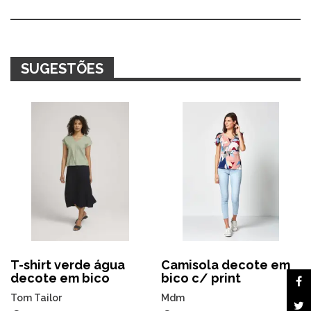
Alternative:
SUGESTÕES
T-shirt verde água
Camisola decote em
decote em bico
bico c/ print
Tom Tailor
Mdm