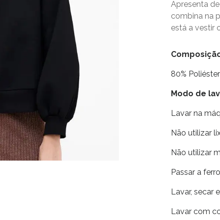
Apresenta de
combina na 
está a vestir
Composiçã
80% Poliéste
Modo de l
Lavar na má
Não utilizar li
Não utilizar 
Passar a fer
Lavar, secar 
Lavar com co