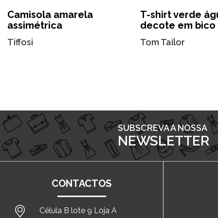
Camisola amarela
T-shirt verde ág
assimétrica
decote em bico
Tiffosi
Tom Tailor
SUBSCREVA A NOSSA
NEWSLETTER
CONTACTOS
Célula B lote 9 Loja A