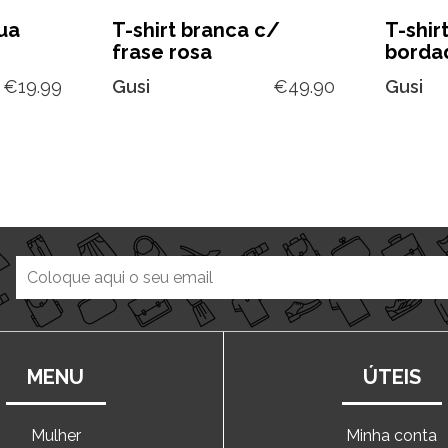
ua
T-shirt branca c/
T-shir
frase rosa
borda
€
19.99
Gusi
€
49.90
Gusi
MENU
ÚTEIS
Mulher
Minha conta