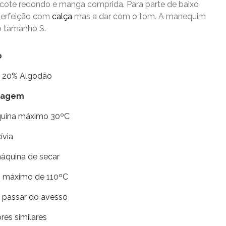
cote redondo e manga comprida. Para parte de baixo
perfeição com
calça
mas a dar com o tom. A manequim
 o tamanho S.
o
r 20% Algodão
avagem
quina máximo 30ºC
xívia
máquina de secar
ro máximo de 110ºC
e passar do avesso
res similares