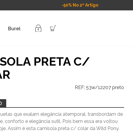
-50% No 2º Artigo
Burel
SOLA PRETA C/
AR
REF:
53w/12207 preto
O
huetas que exalam elegância atemporal, transbordam de
e, conforto e elegância sutil. Pois bem essa era voltou
oje. Assim é esta camisola preta c/ colar da Wild Pony.