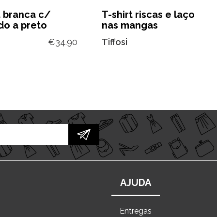
t branca c/
T-shirt riscas e laço
do a preto
nas mangas
€
34.90
Tiffosi
AJUDA
Entregas