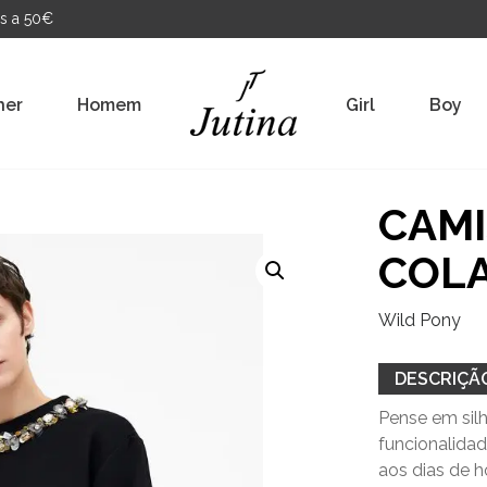
s a 50€
her
Homem
Girl
Boy
CAMI
COL
Wild Pony
DESCRIÇÃ
Pense em sil
funcionalidad
aos dias de h