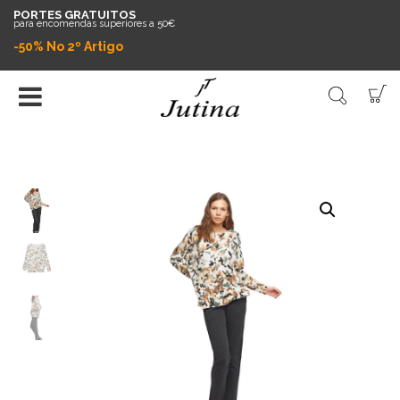
PORTES GRATUITOS
para encomendas superiores a 50€
-50% No 2º Artigo