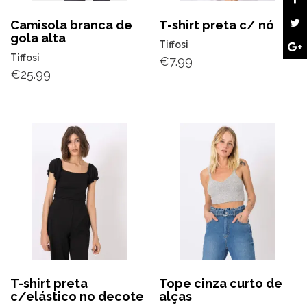
Camisola branca de
T-shirt preta c/ nó
gola alta
Tiffosi
Tiffosi
€
7.99
€
25.99
T-shirt preta
Tope cinza curto de
c/elástico no decote
alças