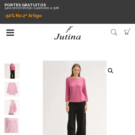
PORTES GRATUITOS
para encomendas superiores a 50€
-50% No 2º Artigo