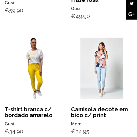
Gusi
Gusi
€
59.90
€
49.90
T-shirt branca c/
Camisola decote em
bordado amarelo
bico c/ print
Gusi
Mdm
€
34.90
€
34.95