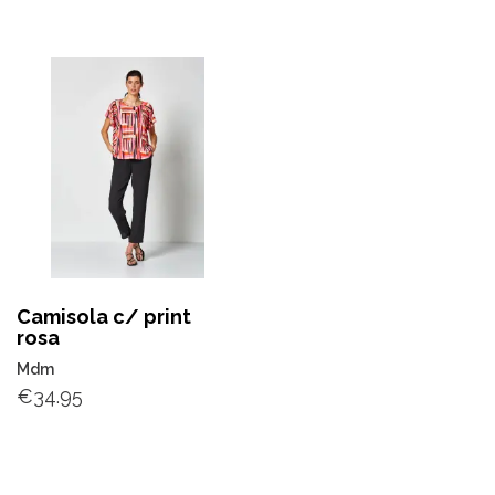
Camisola c/ print
rosa
Mdm
€
34.95