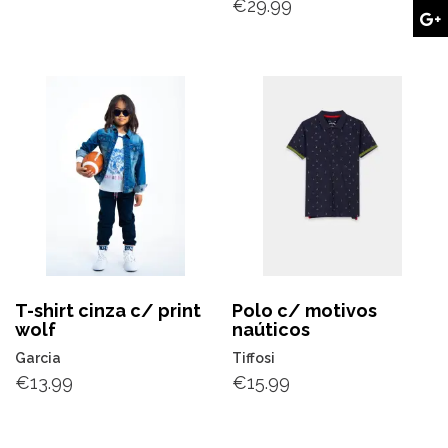
€
29.99
T-shirt cinza c/ print
Polo c/ motivos
wolf
naúticos
Garcia
Tiffosi
€
13.99
€
15.99