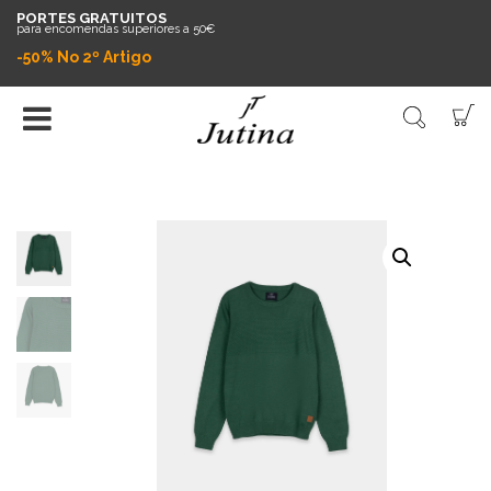
PORTES GRATUITOS
para encomendas superiores a 50€
-50% No 2º Artigo