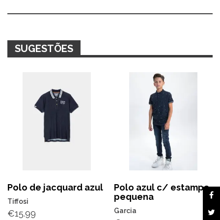
Alternative:
SUGESTÕES
Polo de jacquard azul
Polo azul c/ estampa
pequena
Tiffosi
Garcia
€
15.99