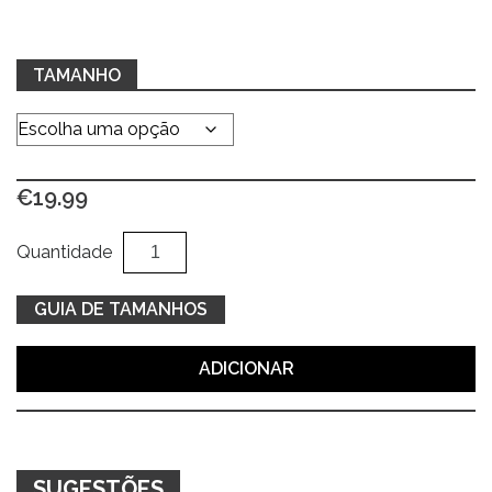
TAMANHO
€
19.99
Quantidade
Al
Quantidade
de
Camisola
GUIA DE TAMANHOS
verde
c/
ADICIONAR
decoto
redondo
SUGESTÕES