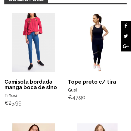
Camisola bordada
Tope preto c/ tira
manga boca de sino
Gusi
Tiffosi
€
47.90
€
25.99