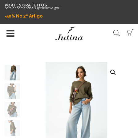
PORTES GRATUITOS
para encomendas superiores a 50€
-50% No 2º Artigo