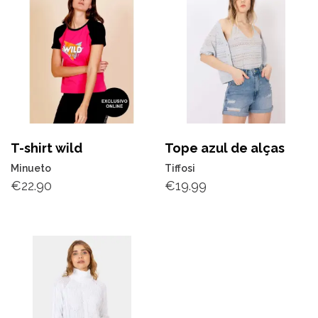
T-shirt wild
Tope azul de alças
Minueto
Tiffosi
€
22.90
€
19.99