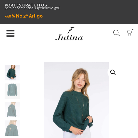
PORTES GRATUITOS
para encomendas superiores a 50€
-50% No 2º Artigo