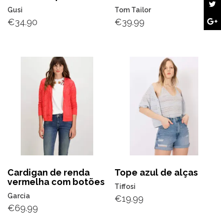
Gusi
Tom Tailor
€
34.90
€
39.99
Cardigan de renda
Tope azul de alças
vermelha com botões
Tiffosi
Garcia
€
19.99
€
69.99