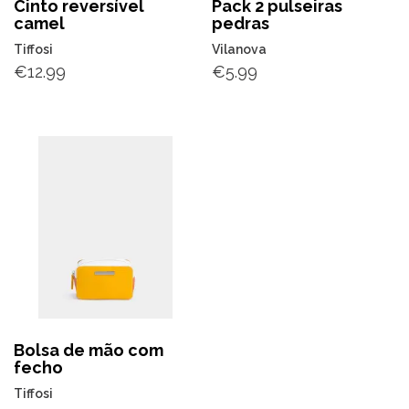
Cinto reversível
Pack 2 pulseiras
camel
pedras
Tiffosi
Vilanova
€
12.99
€
5.99
Bolsa de mão com
fecho
Tiffosi