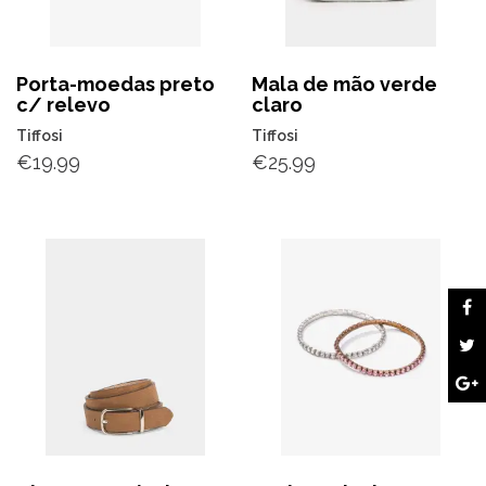
Porta-moedas preto
Mala de mão verde
c/ relevo
claro
Tiffosi
Tiffosi
€
19.99
€
25.99