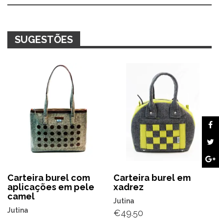
Alternative:
SUGESTÕES
Carteira burel com
Carteira burel em
aplicações em pele
xadrez
camel
Jutina
Jutina
€
49.50