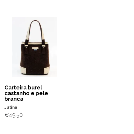
Carteira burel
castanho e pele
branca
Jutina
€
49.50