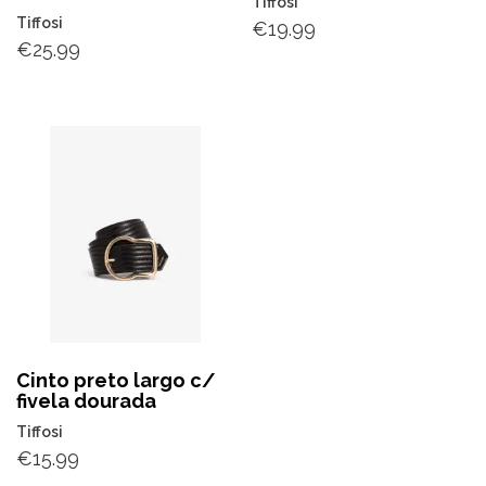
Tiffosi
Tiffosi
€
19.99
€
25.99
Cinto preto largo c/
fivela dourada
Tiffosi
€
15.99