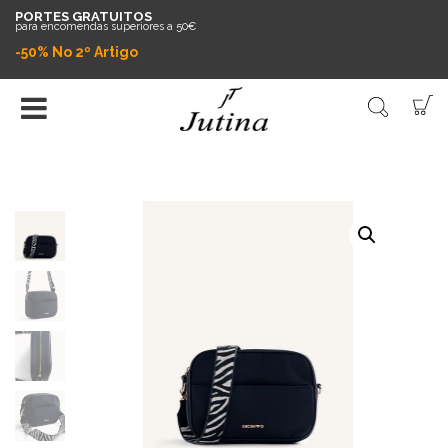
PORTES GRATUITOS
para encomendas superiores a 50€
-50% No 2º Artigo