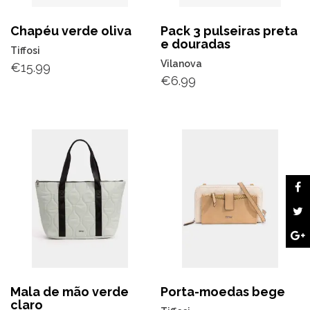
Chapéu verde oliva
Pack 3 pulseiras preta
e douradas
Tiffosi
Vilanova
€
15.99
€
6.99
Mala de mão verde
Porta-moedas bege
claro