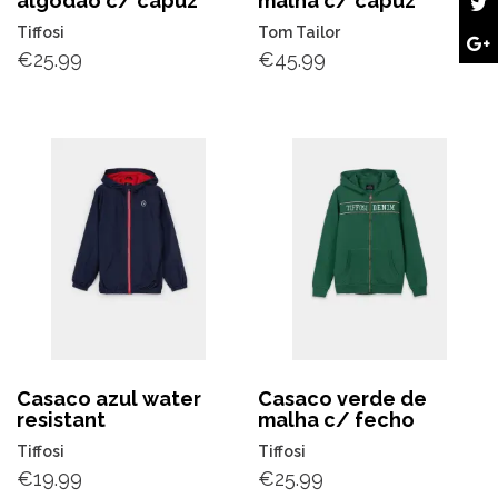
algodão c/ capuz
malha c/ capuz
Tiffosi
Tom Tailor
€
25.99
€
45.99
Casaco azul water
Casaco verde de
resistant
malha c/ fecho
Tiffosi
Tiffosi
€
19.99
€
25.99