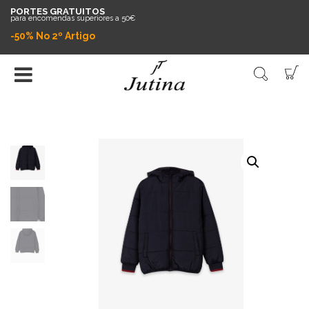
PORTES GRATUITOS
para encomendas superiores a 50€
-50% No 2º Artigo