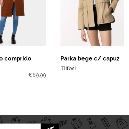
o comprido
Parka bege c/ capuz
Tiffosi
€
69.99