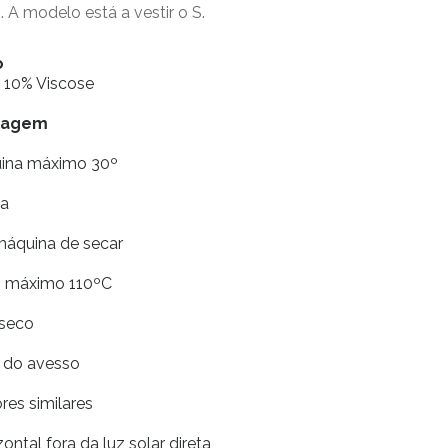
 A modelo está a vestir o S.
o
r 10% Viscose
vagem
uina máximo 30º
ia
máquina de secar
ro máximo 110ºC
 seco
r do avesso
res similares
ontal fora da luz solar direta