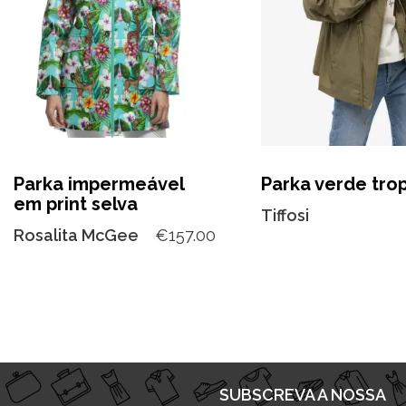
Parka impermeável
Parka verde tro
em print selva
Tiffosi
Rosalita McGee
€
157.00
SUBSCREVA A NOSSA