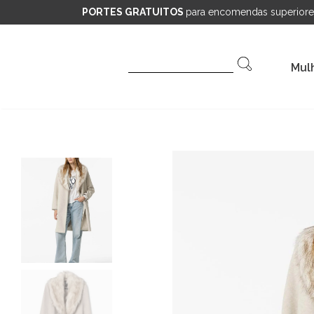
PORTES GRATUITOS
para encomendas superiore
Pesquisar
Mul
por: