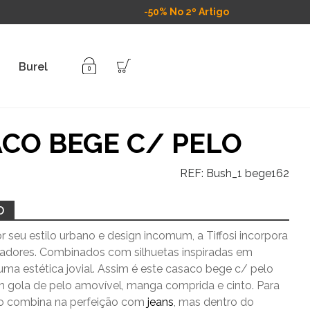
-50% No 2º Artigo
Burel
CO BEGE C/ PELO
REF:
Bush_1 bege162
O
 seu estilo urbano e design incomum, a Tiffosi incorpora
vadores. Combinados com silhuetas inspiradas em
uma estética jovial. Assim é este casaco bege c/ pelo
em gola de pelo amovível, manga comprida e cinto. Para
xo combina na perfeição com
jeans
, mas dentro do