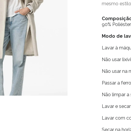
mesmo estilo.
Composiçã
90% Poliéste
Modo de la
Lavar à máq
Não usar lixív
Não usar na 
Passar a fer
Não limpar a
Lavar e seca
Lavar com co
Secar na horiz