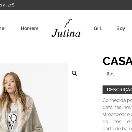
s a 50€
her
Homem
Girl
Boy
CASA
Tiffosi
DESCRIÇÃ
Conhecida por
detalhes ino
streetwear e 
da Tiffosi. T
parte de bai