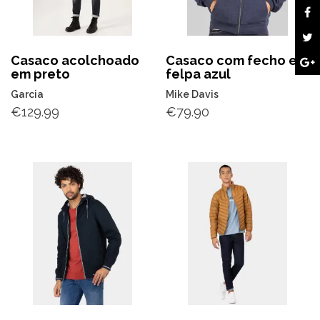
Casaco acolchoado
Casaco com fecho em
em preto
felpa azul
Garcia
Mike Davis
€
129.99
€
79.90